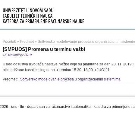
Početak
»
Predmet
»
Softversko modelovanje procesa u organizacionim sistemi
[SMPUOS] Promena u terminu vežbi
18. Novembar 2019
Usled odsustva izvođača nastave, vežbe koje su planirane za dan 20. 11. 2019. i
biće održane kasnije istog dana u terminu 15.30–18.00 u JUG111.
Predmet:
Softversko modelovanje procesa u organizacionim sistemima
2026 · uns · ftn · departman za računarstvo i automatiku · katedra za primenjene 