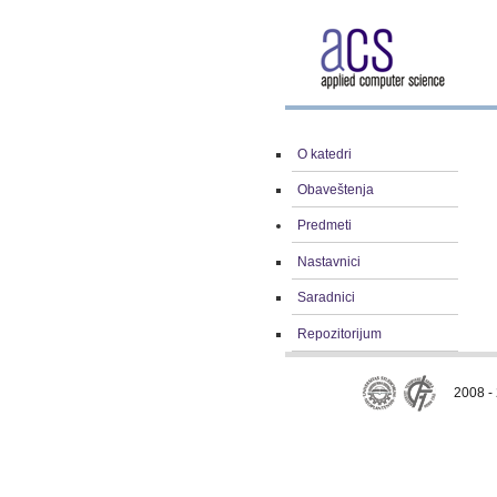
O katedri
Obaveštenja
Predmeti
Nastavnici
Saradnici
Repozitorijum
2008 - 