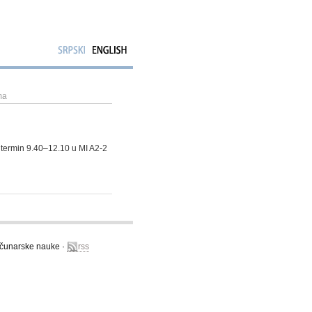
ma
 termin 9.40–12.10 u MI A2-2
računarske nauke ·
rss