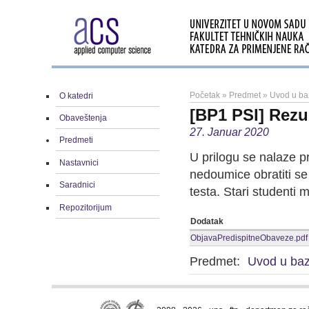
Početak
»
Predmet
»
Uvod u ba
O katedri
[BP1 PSI] Rezu
Obaveštenja
27. Januar 2020
Predmeti
U prilogu se nalaze pr
Nastavnici
nedoumice obratiti se
Saradnici
testa. Stari studenti
Repozitorijum
Dodatak
ObjavaPredispitneObaveze.pdf
Predmet:
Uvod u ba