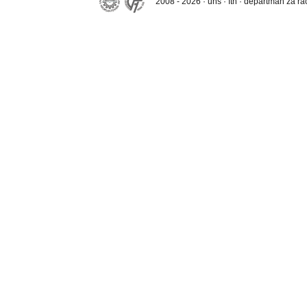
2008 - 2026 · uns · ftn · departman za r