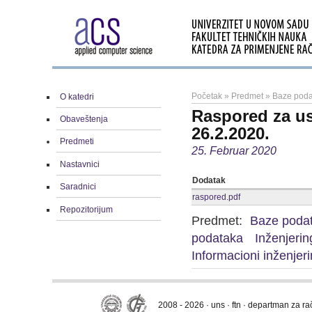
Početak
»
Predmet
»
Baze podat
O katedri
Raspored za us
Obaveštenja
26.2.2020.
Predmeti
25. Februar 2020
Nastavnici
Dodatak
Saradnici
raspored.pdf
Repozitorijum
Predmet:
Baze poda
podataka
Inženjerin
Informacioni inženjer
2008 - 2026 · uns · ftn · departman za r