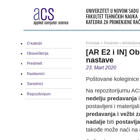
Početak
»
Predmet
»
Arhitektura
O katedri
[AR E2 i IN] Ob
Obaveštenja
nastave
Predmeti
23. Mart 2020
Nastavnici
Poštovane koleginice 
Saradnici
Na repozitorijumu AC
Repozitorijum
nedelju predavanja
i
postavljeni i materija
predavanja i vežbi z
nadalje
biti
postavlj
takođe može naći na 