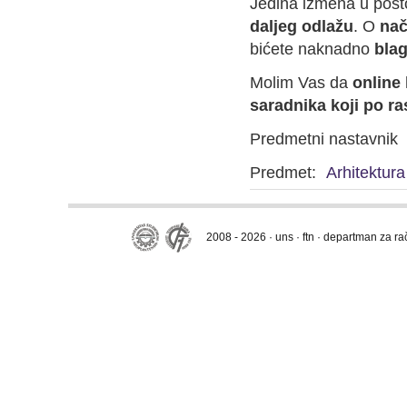
Jedina izmena u post
daljeg odlažu
. O
nač
bićete naknadno
bla
Molim Vas da
online
saradnika koji po r
Predmetni nastavnik
Predmet:
Arhitektura
2008 - 2026 · uns · ftn · departman za r