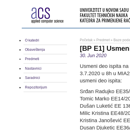
Početak
»
Predmet
»
Baze poda
O katedri
[BP E1] Usmeni
Obaveštenja
30. Jun 2020
Predmeti
Usmeni deo ispita na
Nastavnici
3.7.2020 u 8h u MIA2-2
Saradnici
usmeni deo ispita:
Repozitorijum
Srđan Radujko EE35
Tomic Marko EE14/2
Dušan Luketić EE 13
Milic Kristina EE48/2
Kristina Janošević E
Dusan Djuketic EE36