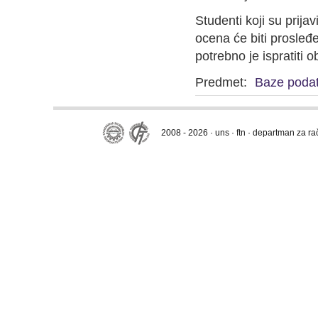
Studenti koji su prija
ocena će biti prosleđ
potrebno je ispratiti 
Predmet:
Baze poda
2008 - 2026 · uns · ftn · departman za r