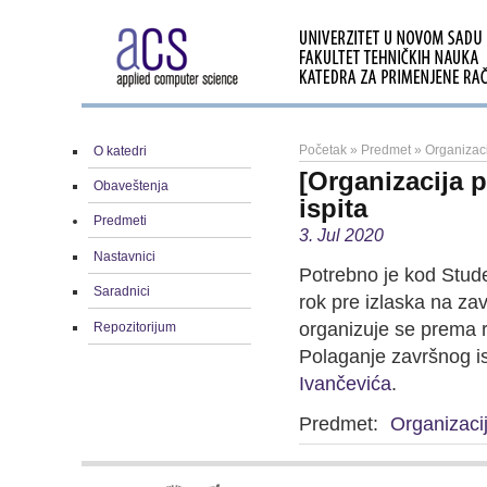
Početak
»
Predmet
»
Organizac
O katedri
[Organizacija 
Obaveštenja
ispita
Predmeti
3. Jul 2020
Nastavnici
Potrebno je kod Studen
Saradnici
rok pre izlaska na zav
organizuje se prema r
Repozitorijum
Polaganje završnog is
Ivančevića
.
Predmet:
Organizaci