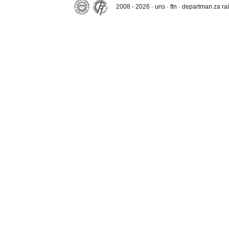
2008 - 2026 · uns · ftn · departman za r