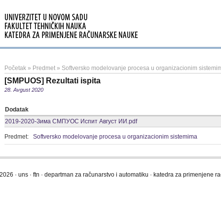
Početak
»
Predmet
»
Softversko modelovanje procesa u organizacionim sistemi
[SMPUOS] Rezultati ispita
28. Avgust 2020
Dodatak
2019-2020-Зима СМПУОС Испит Август ИИ.pdf
Predmet:
Softversko modelovanje procesa u organizacionim sistemima
2026 · uns · ftn · departman za računarstvo i automatiku · katedra za primenjene 