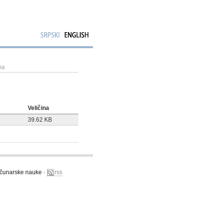
ma
Veličina
39.62 KB
računarske nauke ·
rss