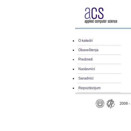
O katedri
Obaveštenja
Predmeti
Nastavnici
Saradnici
Repozitorijum
2008 - 