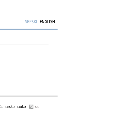
računarske nauke ·
rss