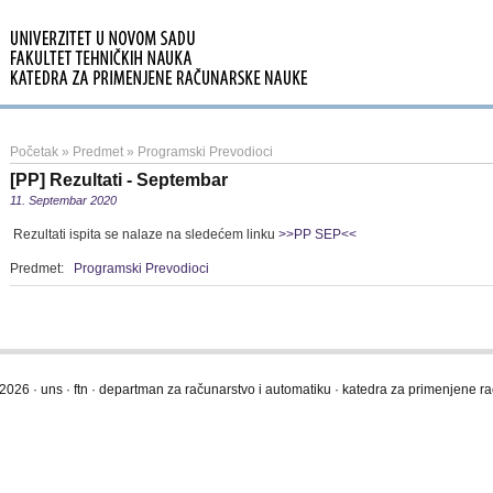
Početak
»
Predmet
»
Programski Prevodioci
[PP] Rezultati - Septembar
11. Septembar 2020
Rezultati ispita se nalaze na sledećem linku
>>PP SEP<<
Predmet:
Programski Prevodioci
2026 · uns · ftn · departman za računarstvo i automatiku · katedra za primenjene 