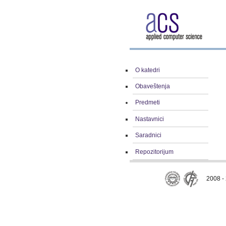
O katedri
Obaveštenja
Predmeti
Nastavnici
Saradnici
Repozitorijum
2008 - 