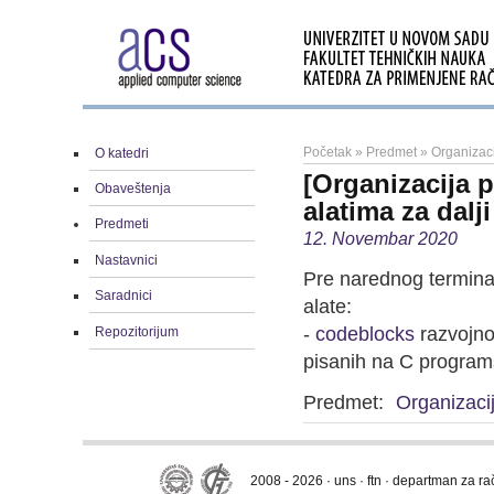
Početak
»
Predmet
»
Organizac
O katedri
[Organizacija
Obaveštenja
alatima za dalj
Predmeti
12. Novembar 2020
Nastavnici
Pre narednog termina 
Saradnici
alate:
-
codeblocks
razvojno 
Repozitorijum
pisanih na C program
Predmet:
Organizaci
2008 - 2026 · uns · ftn · departman za r