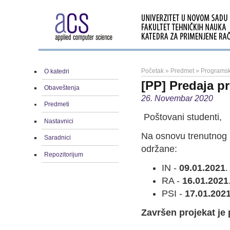
Početak
»
Predmet
»
Programsk
O katedri
[PP] Predaja pr
Obaveštenja
26. Novembar 2020
Predmeti
Poštovani studenti,
Nastavnici
Na osnovu trenutnog 
Saradnici
održane:
Repozitorijum
IN -
09.01.2021
.
RA -
16.01.2021
PSI -
17.01.2021
Završen projekat je 