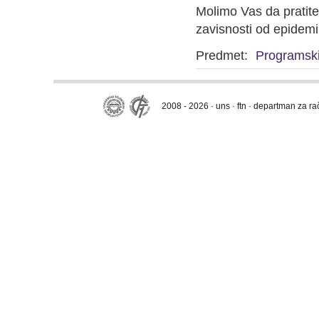
Molimo Vas da pratit
zavisnosti od epidemi
Predmet:
Programski
2008 - 2026 · uns · ftn · departman za r