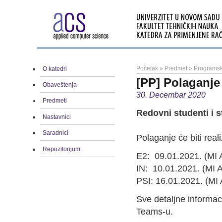
Početak
»
Predmet
»
Programsk
O katedri
[PP] Polaganje
Obaveštenja
30. Decembar 2020
Predmeti
Redovni studenti i 
Nastavnici
Saradnici
Polaganje će biti rea
Repozitorijum
E2: 09.01.2021. (MI 
IN: 10.01.2021. (MI 
PSI: 16.01.2021. (MI 
Sve detaljne informac
Teams-u.