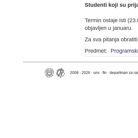
Studenti koji su pri
Termin ostaje isti (2
objavljen u januaru.
Za sva pitanja obratit
Predmet:
Programski
2008 - 2026 · uns · ftn · departman za r