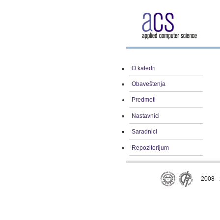
O katedri
Obaveštenja
Predmeti
Nastavnici
Saradnici
Repozitorijum
2008 - 