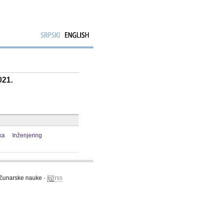
021.
ka
Inženjering
računarske nauke ·
rss