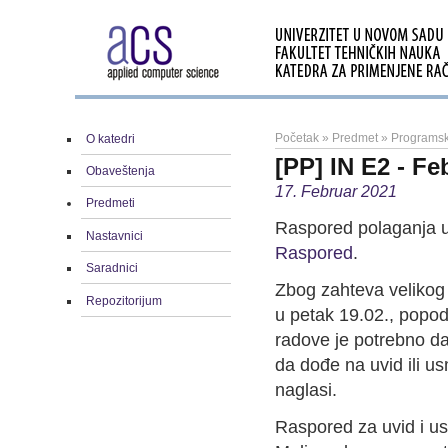
Početak
»
Predmet
»
Programsk
O katedri
[PP] IN E2 - Fe
Obaveštenja
17. Februar 2021
Predmeti
Raspored polaganja u
Nastavnici
Raspored
.
Saradnici
Zbog zahteva velikog 
Repozitorijum
u petak 19.02., popod
radove je potrebno da
da dođe na uvid ili 
naglasi.
Raspored za uvid i us