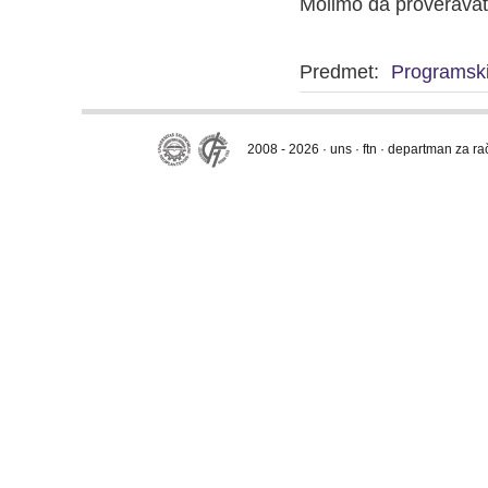
Molimo da proveravat
Predmet:
Programski
2008 - 2026 · uns · ftn · departman za r