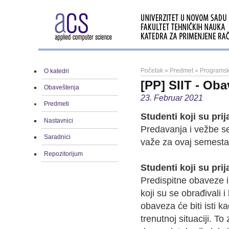
Početak
»
Predmet
»
Programsk
O katedri
[PP] SIIT - Oba
Obaveštenja
23. Februar 2021
Predmeti
Studenti koji su pri
Nastavnici
Predavanja i vežbe se
Saradnici
važe za ovaj semest
Repozitorijum
Studenti koji su pri
Predispitne obaveze i 
koji su se obrađivali 
obaveza će biti isti ka
trenutnoj situaciji. 