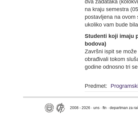
dva zadataka (kolokvi
na kraju semestra (05.
postavljena na ovom s
ukoliko vam bude bil
Studenti koji imaju 
bodova)
Završni ispit se može
obrađivali tokom sluš
godine odnosno tri s
Predmet:
Programski
2008 - 2026 · uns · ftn · departman za r