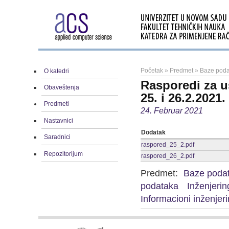
Početak
»
Predmet
»
Baze podat
O katedri
Rasporedi za u
Obaveštenja
25. i 26.2.2021.
Predmeti
24. Februar 2021
Nastavnici
Dodatak
Saradnici
raspored_25_2.pdf
Repozitorijum
raspored_26_2.pdf
Predmet:
Baze poda
podataka
Inženjerin
Informacioni inženjer