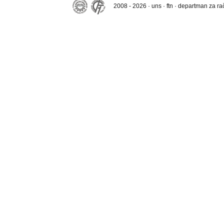
2008 - 2026 · uns · ftn · departman za r