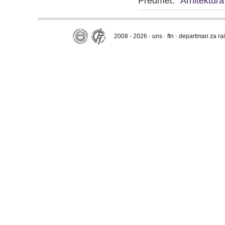
Predmet:
Arhitektura
2008 - 2026 · uns · ftn · departman za r