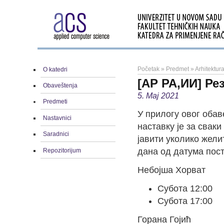
Početak
»
Predmet
»
Arhitektura
O katedri
[АР РА,ИИ] Ре
Obaveštenja
5. Maj 2021
Predmeti
У прилогу овог оба
Nastavnici
наставку је за свак
Saradnici
јавити уколико жели
дана од датума пос
Repozitorijum
Небојша Хорват
Субота 12:00
Субота 17:00
Горана Гојић