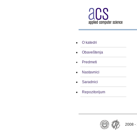
O katedri
Obaveštenja
Predmeti
Nastavnici
Saradnici
Repozitorijum
2008 - 