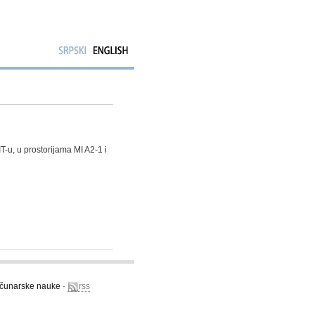
T-u, u prostorijama MI A2-1 i
računarske nauke ·
rss