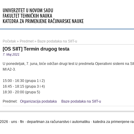
Početak
»
Predmet
»
Baze podataka na SIIT-u
[OS SIIT] Termin drugog testa
7. Maj 2021
U ponedeljak, 7. juna, biće održan drugi test iz predmeta Operativni sistemi na SII
MI A2-3.
15:00 - 16:30 (grupa 1 i 2)
16:45 - 18:15 (grupa 3 i 4)
18:30 - 20:00 (grupa 5)
Predmet:
Organizacija podataka
Baze podataka na SIIT-u
2026 · uns · ftn · departman za računarstvo i automatiku · katedra za primenjene 