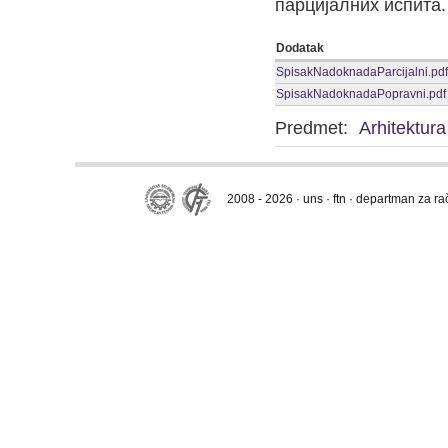
парцијалних испита.
Dodatak
SpisakNadoknadaParcijalni.pdf
SpisakNadoknadaPopravni.pdf
Predmet:
Arhitektura
2008 - 2026 · uns · ftn · departman za r