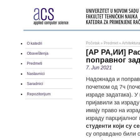
Početak
»
Predmet
»
Arhitektura
O katedri
[АР РА,ИИ] Ра
Obaveštenja
поправног зад
Predmeti
7. Jun 2021
Nastavnici
Надокнада и поправн
Saradnici
почетком од 7ч (поч
израде задатака). У 
Repozitorijum
пријавили за израду
имају право на израд
израду парцијалног
студенти који су с
су оправдано били с