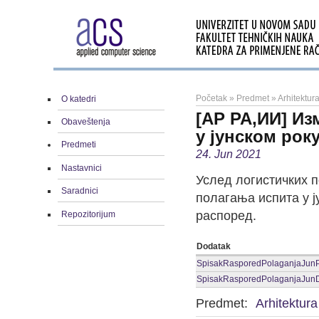
Početak
»
Predmet
»
Arhitektura
O katedri
[АР РА,ИИ] Из
Obaveštenja
у јунском рок
Predmeti
24. Jun 2021
Nastavnici
Услед логистичких 
Saradnici
полагања испита у ј
распоред.
Repozitorijum
Dodatak
SpisakRasporedPolaganjaJunPrv
SpisakRasporedPolaganjaJunDru
Predmet:
Arhitektura