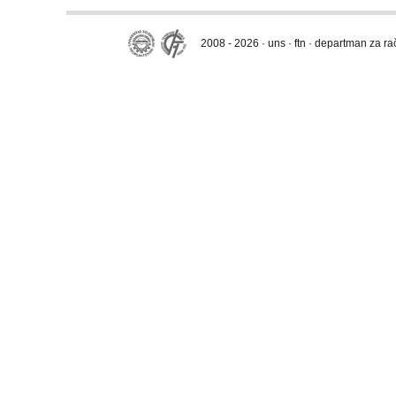
2008 - 2026 · uns · ftn · departman za r