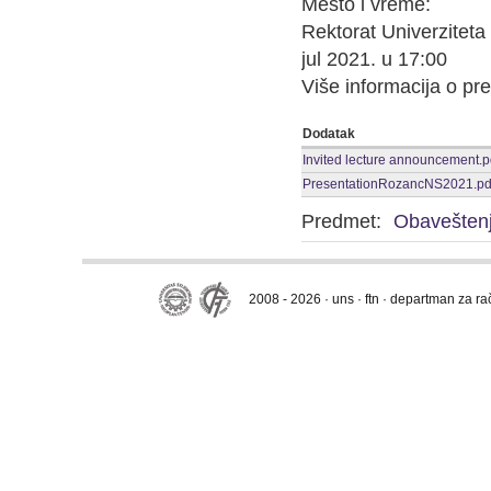
Mesto i vreme:
Rektorat Univerziteta
jul 2021. u 17:00
Više informacija o pre
Dodatak
Invited lecture announcement.p
PresentationRozancNS2021.pd
Predmet:
Obavešten
2008 - 2026 · uns · ftn · departman za r