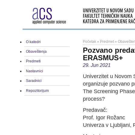
Početak
»
Predmet
»
Obavešten
O katedri
Pozvano predav
Obaveštenja
ERASMUS+
Predmeti
29. Jun 2021
Nastavnici
Univerzitet u Novom
Saradnici
organizuje pozvano p
The Screening Phase
Repozitorijum
process?
Predavač:
Prof. Igor Rožanc
Univerza v Ljubljani, 