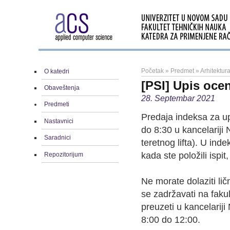
Početak
»
Predmet
»
Arhitektu
O katedri
[PSI] Upis oce
Obaveštenja
28. Septembar 2021
Predmeti
Predaja indeksa za up
Nastavnici
do 8:30 u kancelariji 
Saradnici
teretnog lifta). U ind
kada ste položili ispi
Repozitorijum
Ne morate dolaziti li
se zadržavati na fakul
preuzeti u kancelarij
8:00 do 12:00.