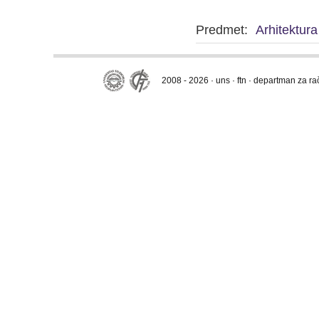
Predmet:
Arhitektur
2008 - 2026 · uns · ftn · departman za r