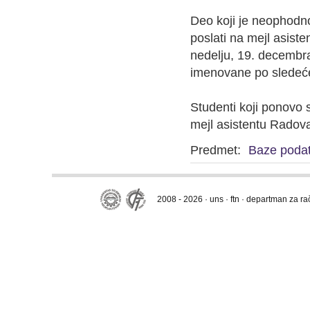
Deo koji je neophodno
poslati na mejl asist
nedelju, 19. decembra
imenovane po sledeć
Studenti koji ponovo 
mejl asistentu Rado
Predmet:
Baze poda
2008 - 2026 · uns · ftn · departman za r