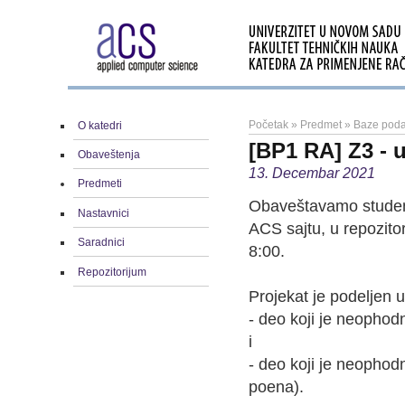
Početak
»
Predmet
»
Baze poda
O katedri
[BP1 RA] Z3 - u
Obaveštenja
13. Decembar 2021
Predmeti
Obaveštavamo student
Nastavnici
ACS sajtu, u repozit
Saradnici
8:00.
Repozitorijum
Projekat je podeljen u
- deo koji je neophod
i
- deo koji je neophod
poena).