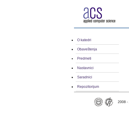
O katedri
Obaveštenja
Predmeti
Nastavnici
Saradnici
Repozitorijum
2008 - 