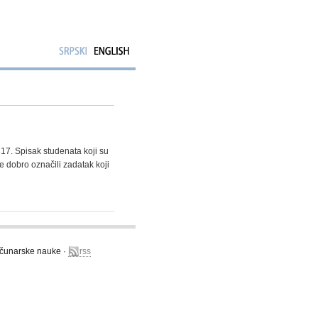
17. Spisak studenata koji su
te dobro označili zadatak koji
računarske nauke ·
rss