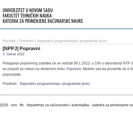
Početak
»
Predmet
»
Napredno programiranje i programski jezici
[NPPJ] Popravni
3. Januar 2022
Polaganje popravnog zadatka će se održati 09.1.2022. u 10h u laboratoriji NTP-3
se prijavili se nalazi na sledećem linku:
Popravni
. Molimo vas da proverite da li s
popravljate.
Predmet:
Napredno programiranje i programski jezici
2026 · uns · ftn · departman za računarstvo i automatiku · katedra za primenjene 