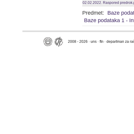
02.02.2022. Raspored predrok.
Predmet:
Baze poda
Baze podataka 1 - In
2008 - 2026 · uns · ftn · departman za r