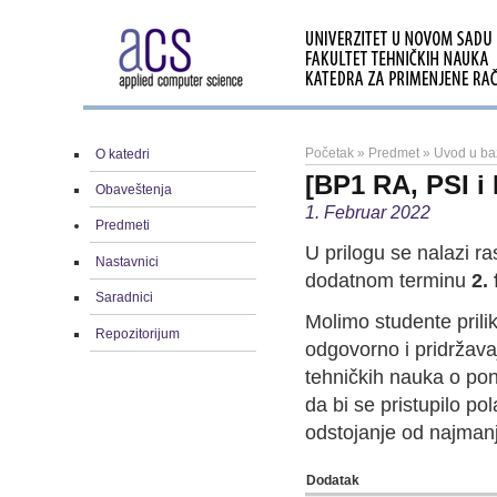
Početak
»
Predmet
»
Uvod u ba
O katedri
[BP1 RA, PSI i 
Obaveštenja
1. Februar 2022
Predmeti
U prilogu se nalazi r
Nastavnici
dodatnom terminu
2
.
Saradnici
Molimo studente pril
Repozitorijum
odgovorno i pridržava
tehničkih nauka o po
da bi se pristupilo p
odstojanje od najman
Dodatak