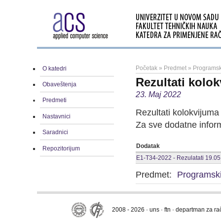
Početak
»
Predmet
»
Programski
O katedri
Rezultati kolok
Obaveštenja
23. Maj 2022
Predmeti
Rezultati kolokvijuma
Nastavnici
Za sve dodatne inform
Saradnici
Dodatak
Repozitorijum
E1-T34-2022 - Rezulatati 19.05.
Predmet:
Programski 
2008 - 2026 · uns · ftn · departman za r