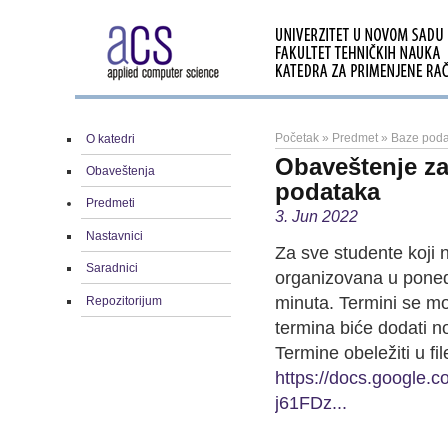
Početak
»
Predmet
»
Baze poda
O katedri
Obaveštenje za
Obaveštenja
podataka
Predmeti
3. Jun 2022
Nastavnici
Za sve studente koji 
Saradnici
organizovana u poned
minuta. Termini se m
Repozitorijum
termina biće dodati n
Termine obeležiti u f
https://docs.google
j61FDz...
Predme