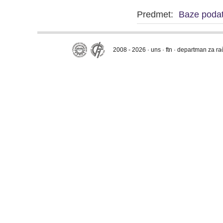
Predmet:
Baze podat
2008 - 2026 · uns · ftn · departman za r