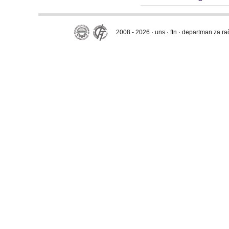
2008 - 2026 · uns · ftn · departman za r