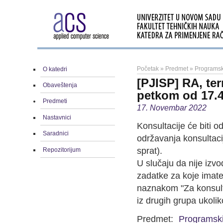
Početak
»
Predmet
»
Programski
O katedri
[PJISP] RA, ter
Obaveštenja
petkom od 17.4
Predmeti
17. Novembar 2022
Nastavnici
Konsultacije će biti 
Saradnici
održavanja konsultaci
sprat).
Repozitorijum
U slučaju da nije izv
zadatke za koje imate
naznakom "Za konsulta
iz drugih grupa ukoli
Predmet:
Programski 