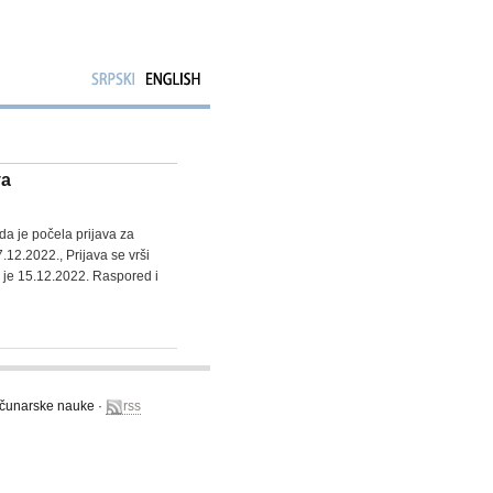
va
a je počela prijava za
12.2022., Prijava se vrši
 je 15.12.2022. Raspored i
računarske nauke ·
rss