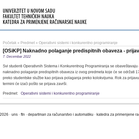
Početak
»
Predmet
»
Operativni sistemi i konkurentno programiranje
[OSiKP] Naknadno polaganje predispitnih obaveza - prija
7. Decembar 2022
Svi studenti Operativnih Sistema i Konkurentnog Programiranja se obaveštavaju d
naknadno polaganje predispitnih obaveza iz ovog predmeta koje će se održati 17.
preko studentske službe kao prijava polaganja preko kolokvijuma. Rok za prijavu
termini će izaći pošto se prijava završi.
Predmet:
Operativni sistemi i konkurentno programiranje
2026 · uns · ftn · departman za računarstvo i automatiku · katedra za primenjene 