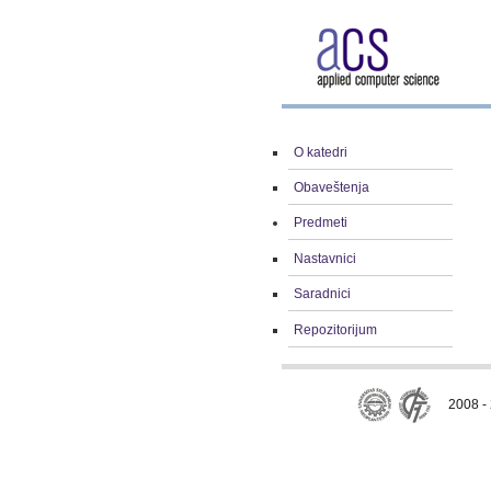
O katedri
Obaveštenja
Predmeti
Nastavnici
Saradnici
Repozitorijum
2008 - 