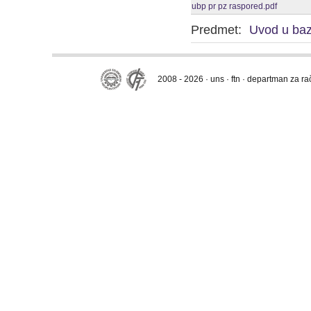
ubp pr pz raspored.pdf
Predmet:
Uvod u ba
2008 - 2026 · uns · ftn · departman za r