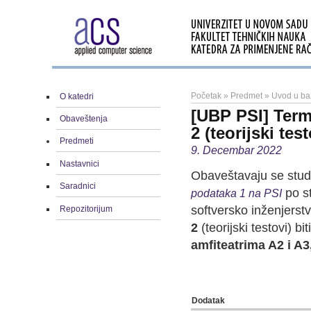
Početak
»
Predmet
»
Uvod u ba
O katedri
[UBP PSI] Term
Obaveštenja
2 (teorijski test
Predmeti
9. Decembar 2022
Nastavnici
Obaveštavaju se stud
Saradnici
po s
podataka 1 na PSI
softversko inženjerst
Repozitorijum
2
(teorijski testovi) b
amfiteatrima A2 i A
Dodatak