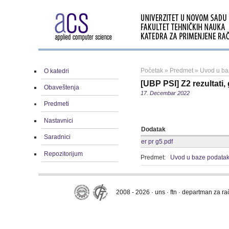
Početak
»
Predmet
»
Uvod u ba
O katedri
[UBP PSI] Z2 rezultati,
Obaveštenja
17. Decembar 2022
Predmeti
Nastavnici
Dodatak
Saradnici
er pr g5.pdf
Repozitorijum
Predmet:
Uvod u baze podata
2008 - 2026 · uns · ftn · departman za r