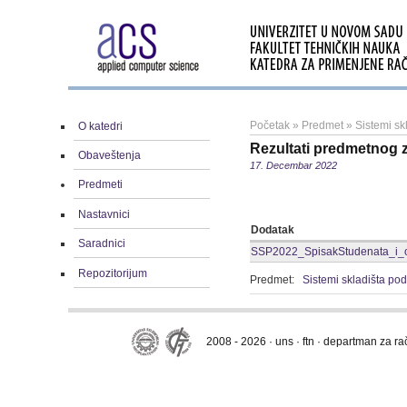
Početak
»
Predmet
»
Sistemi sk
O katedri
Rezultati predmetnog 
Obaveštenja
17. Decembar 2022
Predmeti
Nastavnici
Dodatak
Saradnici
SSP2022_SpisakStudenata_i_oc
Repozitorijum
Predmet:
Sistemi skladišta po
2008 - 2026 · uns · ftn · departman za r