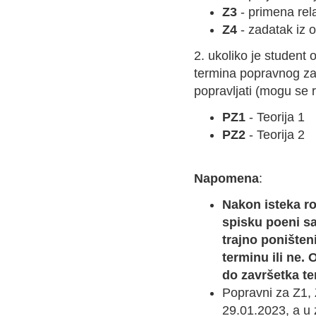
Z3
- primena re
Z4
- zadatak iz
2. ukoliko je student 
termina popravnog za 
popravljati (mogu se r
PZ1
- Teorija 1
PZ2
- Teorija 2
Napomena
:
Nakon isteka ro
spisku poeni sa
trajno poništen
terminu ili ne.
do završetka te
Popravni za Z1, 
29.01.2023, a u z