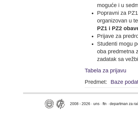
moguće i u sedm
Popravni za PZ1 i
organizovan u t
PZ1 i PZ2 obave
Prijave za predr
Studenti mogu pon
oba predmetna z
zadatak sa vežbi 
Tabela za prijavu
Predmet:
Baze poda
2008 - 2026 · uns · ftn · departman za r