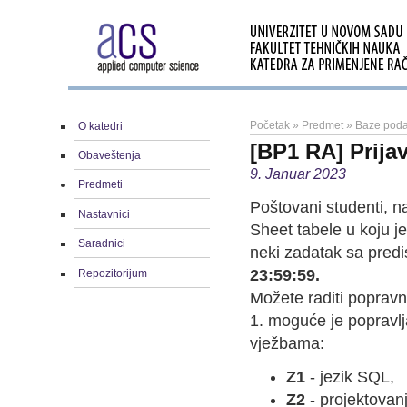
Početak
»
Predmet
»
Baze poda
O katedri
[BP1 RA] Prija
Obaveštenja
9. Januar 2023
Predmeti
Poštovani studenti, n
Nastavnici
Sheet tabele u koju je
Saradnici
neki zadatak sa pred
23:59:59.
Repozitorijum
Možete raditi popravni
1. moguće je popravlja
vježbama:
Z1
- jezik SQL,
Z2
- projektova