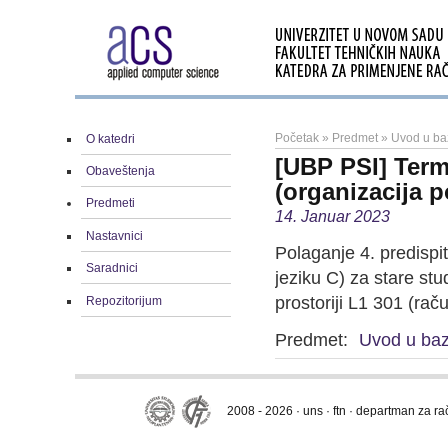
Početak
»
Predmet
»
Uvod u ba
O katedri
[UBP PSI] Term
Obaveštenja
(organizacija p
Predmeti
14. Januar 2023
Nastavnici
Polaganje 4. predisp
Saradnici
jeziku C) za stare st
prostoriji L1 301 (rač
Repozitorijum
Predmet:
Uvod u ba
2008 - 2026 · uns · ftn · departman za r