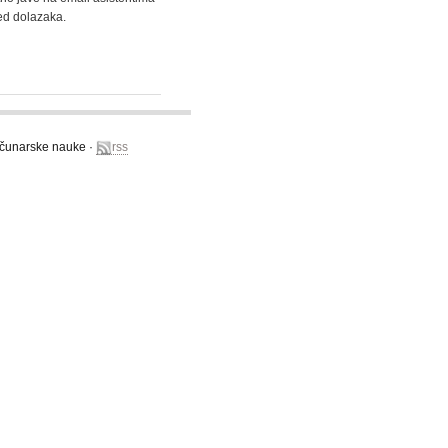
red dolazaka.
računarske nauke ·
rss