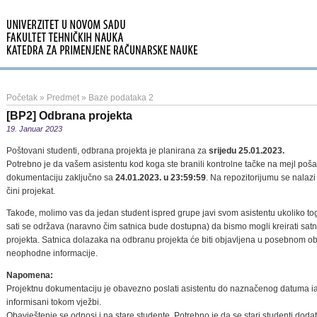
Početak
»
Predmet
»
Baze podataka 2
[BP2] Odbrana projekta
19. Januar 2023
Poštovani studenti, odbrana projekta je planirana za
srijedu 25.01.2023.
Potrebno je da vašem asistentu kod koga ste branili kontrolne tačke na mejl poša
dokumentaciju zaključno sa
24.01.2023. u 23:59:59
. Na repozitorijumu se nalaz
čini projekat.
Takođe, molimo vas da jedan student ispred grupe javi svom asistentu ukoliko tog d
sati se održava (naravno čim satnica bude dostupna) da bismo mogli kreirati sa
projekta. Satnica dolazaka na odbranu projekta će biti objavljena u posebnom o
neophodne informacije.
Napomena:
Projektnu dokumentaciju je obavezno poslati asistentu do naznačenog datuma i
informisani tokom vježbi.
Obavještenje se odnosi i na stare studente. Potrebno je da se stari studenti doda