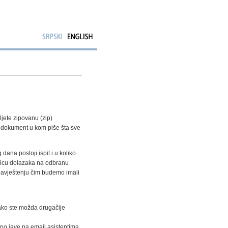
ljete zipovanu (zip)
i dokument u kom piše šta sve
ana postoji ispit i u koliko
tnicu dolazaka na odbranu
bavještenju čim budemo imali
ako ste možda drugačije
tno jave na email asistentima