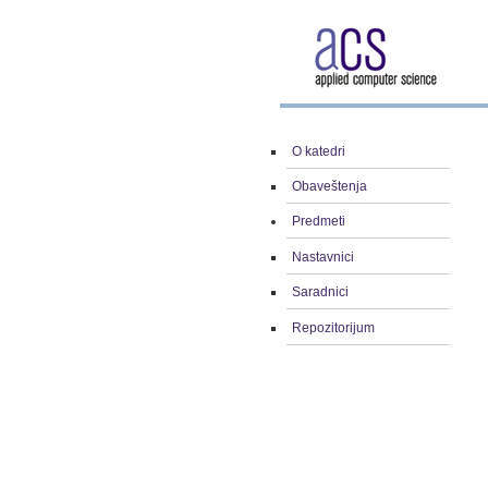
O katedri
Obaveštenja
Predmeti
Nastavnici
Saradnici
Repozitorijum