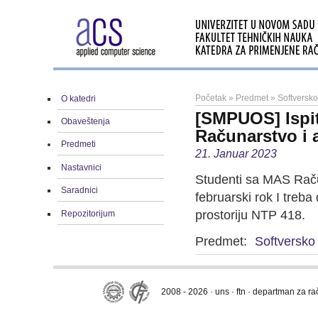
Početak
»
Predmet
»
Softversk
O katedri
[SMPUOS] Ispit
Obaveštenja
Računarstvo i 
Predmeti
21. Januar 2023
Nastavnici
Studenti sa MAS Račun
Saradnici
februarski rok I treb
prostoriju NTP 418.
Repozitorijum
Predmet:
Softversko
2008 - 2026 · uns · ftn · departman za r