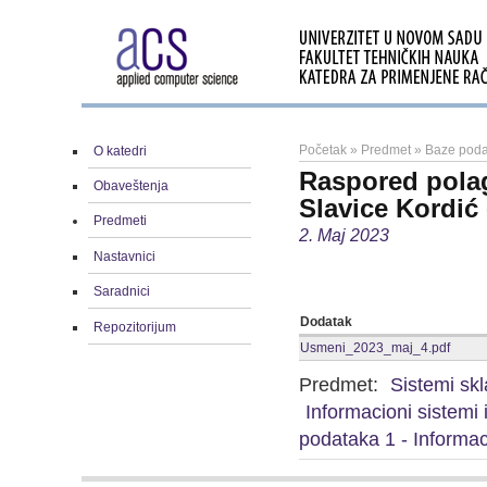
Početak
»
Predmet
»
Baze podat
O katedri
Raspored polag
Obaveštenja
Slavice Kordić 
Predmeti
2. Maj 2023
Nastavnici
Saradnici
Dodatak
Repozitorijum
Usmeni_2023_maj_4.pdf
Predmet:
Sistemi sk
Informacioni sistemi
podataka 1 - Informac