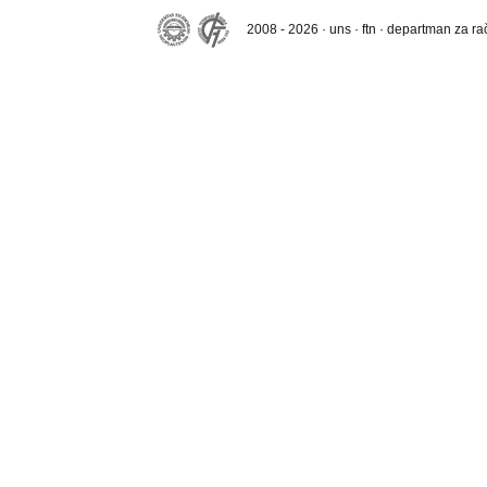
2008 - 2026 · uns · ftn · departman za r