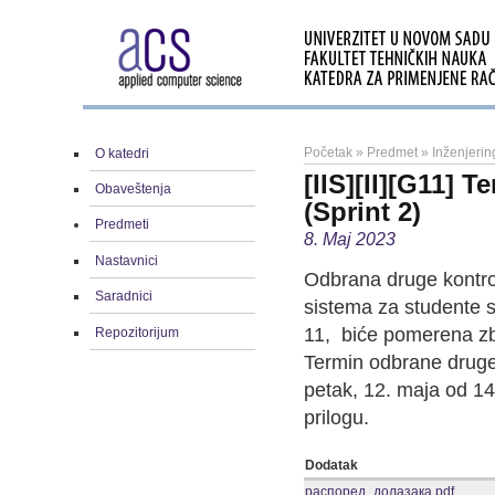
Početak
»
Predmet
»
Inženjerin
O katedri
[IIS][II][G11] 
Obaveštenja
(Sprint 2)
Predmeti
8. Maj 2023
Nastavnici
Odbrana druge kontro
Saradnici
sistema za studente s
11, biće pomerena z
Repozitorijum
Termin odbrane druge
petak, 12. maja od 14
prilogu.
Dodatak
распоред_долазака.pdf