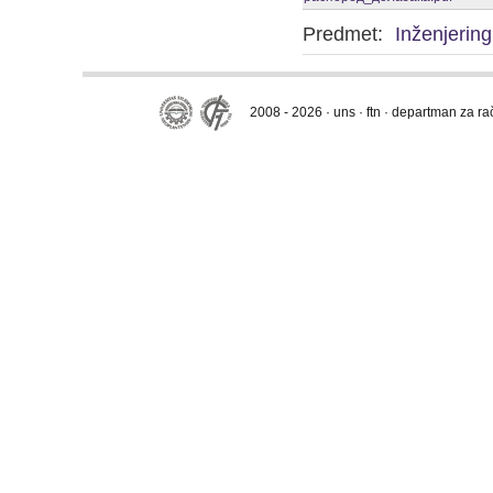
Predmet:
Inženjering
2008 - 2026 · uns · ftn · departman za r