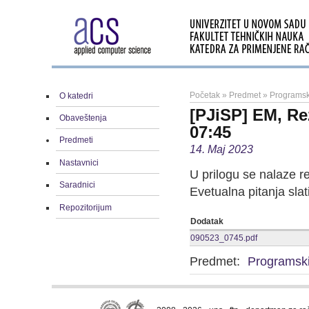
Početak
»
Predmet
»
Programski
O katedri
[PJiSP] EM, Re
Obaveštenja
07:45
Predmeti
14. Maj 2023
Nastavnici
U prilogu se nalaze r
Saradnici
Evetualna pitanja slat
Repozitorijum
Dodatak
090523_0745.pdf
Predmet:
Programski 