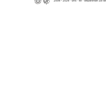
2008 - 2026 · uns · ftn · departman za r