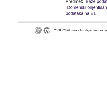
Predmet:
Baze poda
Domenski orijentisan
podataka na E1
2008 - 2026 · uns · ftn · departman za r