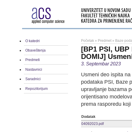
Početak
»
Predmet
»
Baze poda
O katedri
[BP1 PSI, UBP 
Obaveštenja
DOMIJ] Usmeni 
Predmeti
3. Septembar 2023
Nastavnici
Usmeni deo ispita na
Saradnici
podataka PSI, Baze p
upravljanje bazama 
Repozitorijum
orijentisano modelova
prema rasporedu koji 
Dodatak
04092023.pdf