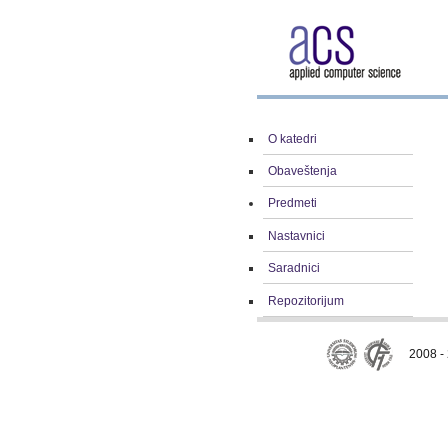
O katedri
Obaveštenja
Predmeti
Nastavnici
Saradnici
Repozitorijum
2008 - 