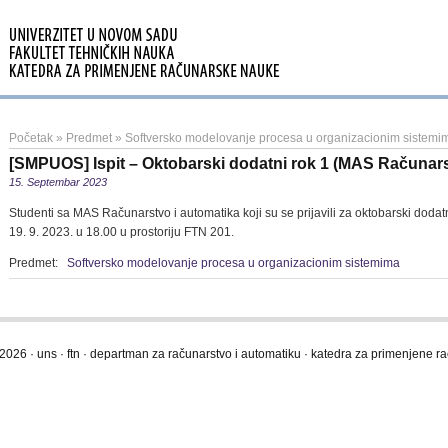
Početak
»
Predmet
»
Softversko modelovanje procesa u organizacionim sistemi
[SMPUOS] Ispit – Oktobarski dodatni rok 1 (MAS Računars
15. Septembar 2023
Studenti sa MAS Računarstvo i automatika koji su se prijavili za oktobarski doda
19. 9. 2023. u 18.00 u prostoriju FTN 201.
Predmet:
Softversko modelovanje procesa u organizacionim sistemima
2026 · uns · ftn · departman za računarstvo i automatiku · katedra za primenjene 