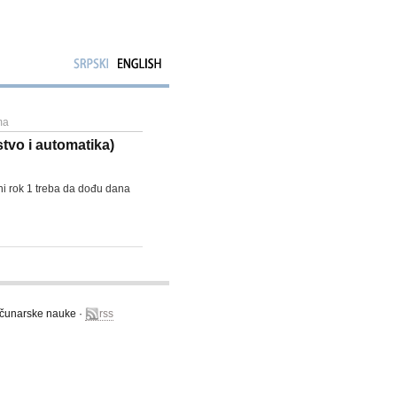
ma
tvo i automatika)
tni rok 1 treba da dođu dana
računarske nauke ·
rss