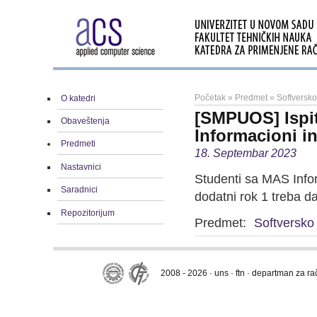
Početak
»
Predmet
»
Softversk
O katedri
[SMPUOS] Ispit
Obaveštenja
Informacioni in
Predmeti
18. Septembar 2023
Nastavnici
Studenti sa MAS Inform
Saradnici
dodatni rok 1 treba d
Repozitorijum
Predmet:
Softversko
2008 - 2026 · uns · ftn · departman za r