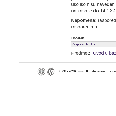
ukoliko nisu navedeni
najkasnije
do 14.12.
Napomena:
raspored
rasporedima.
Dodatak
Raspored NET.pdf
Predmet:
Uvod u ba
2008 - 2026 · uns · ftn · departman za r