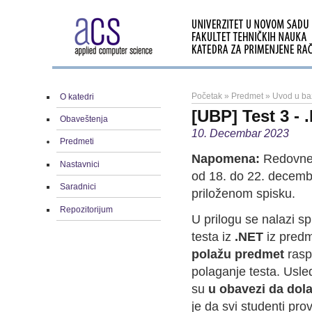
Početak
»
Predmet
»
Uvod u ba
O katedri
[UBP] Test 3 -
Obaveštenja
10. Decembar 2023
Predmeti
Napomena:
Redovne 
Nastavnici
od 18. do 22. decemb
Saradnici
priloženom spisku.
Repozitorijum
U prilogu se nalazi s
testa iz
.NET
iz pred
polažu predmet
rasp
polaganje testa. Usle
su
u obavezi da dola
je da svi studenti pro