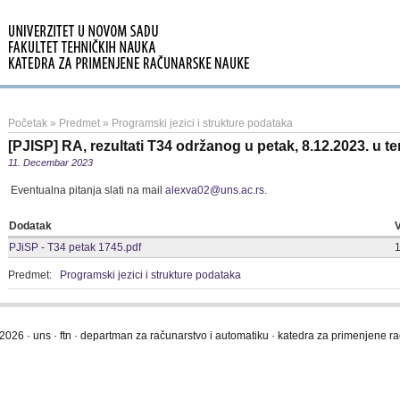
Početak
»
Predmet
»
Programski jezici i strukture podataka
[PJISP] RA, rezultati T34 održanog u petak, 8.12.2023. u t
11. Decembar 2023
Eventualna pitanja slati na mail
alexva02@uns.ac.rs
.
Dodatak
V
PJiSP - T34 petak 1745.pdf
Predmet:
Programski jezici i strukture podataka
2026 · uns · ftn · departman za računarstvo i automatiku · katedra za primenjene 