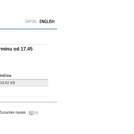
erminu od 17.45
eličina
118.62 KB
računarske nauke ·
rss