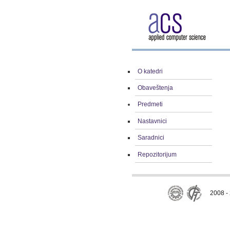
O katedri
Obaveštenja
Predmeti
Nastavnici
Saradnici
Repozitorijum
2008 - 