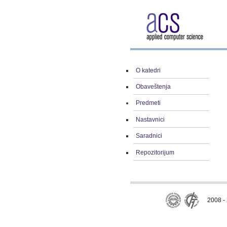
O katedri
Obaveštenja
Predmeti
Nastavnici
Saradnici
Repozitorijum
2008 - 