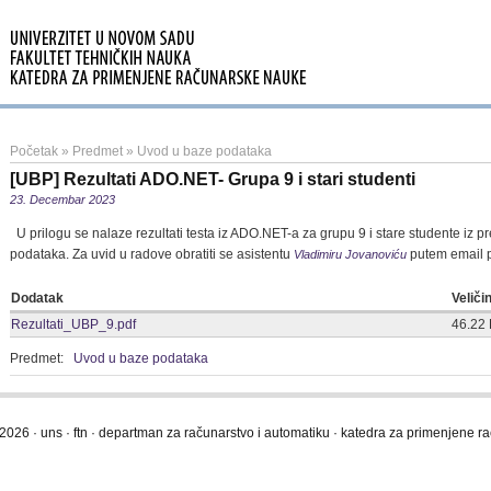
Početak
»
Predmet
»
Uvod u baze podataka
[UBP] Rezultati ADO.NET- Grupa 9 i stari studenti
23. Decembar 2023
U prilogu se nalaze rezultati testa iz ADO.NET-a za grupu 9 i stare studente iz
podataka. Za uvid u radove obratiti se asistentu
putem email 
Vladimiru Jovanoviću
Dodatak
Veliči
Rezultati_UBP_9.pdf
46.22
Predmet:
Uvod u baze podataka
2026 · uns · ftn · departman za računarstvo i automatiku · katedra za primenjene 