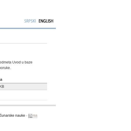
 predmeta Uvod u baze
poruke.
na
 KB
računarske nauke ·
rss