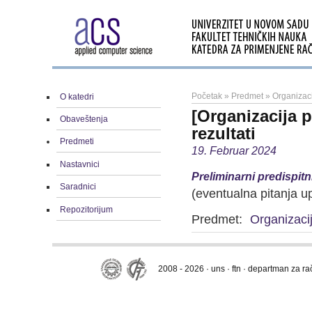
Početak
»
Predmet
»
Organizac
O katedri
[Organizacija p
Obaveštenja
rezultati
Predmeti
19. Februar 2024
Nastavnici
Preliminarni predispitni
Saradnici
(eventualna pitanja u
Repozitorijum
Predmet:
Organizaci
2008 - 2026 · uns · ftn · departman za r