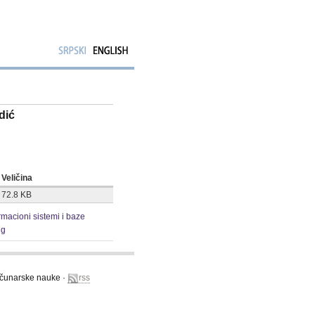
dić
Veličina
72.8 KB
rmacioni sistemi i baze
ng
računarske nauke ·
rss