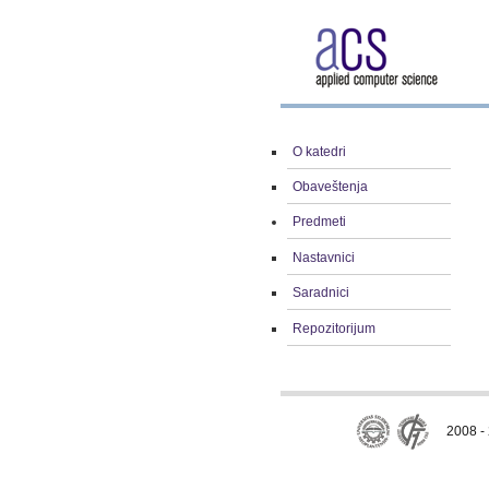
O katedri
Obaveštenja
Predmeti
Nastavnici
Saradnici
Repozitorijum
2008 - 