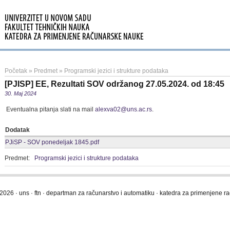
Početak
»
Predmet
»
Programski jezici i strukture podataka
[PJISP] EE, Rezultati SOV održanog 27.05.2024. od 18:45
30. Maj 2024
Eventualna pitanja slati na mail
alexva02@uns.ac.rs
.
Dodatak
PJiSP - SOV ponedeljak 1845.pdf
Predmet:
Programski jezici i strukture podataka
2026 · uns · ftn · departman za računarstvo i automatiku · katedra za primenjene 