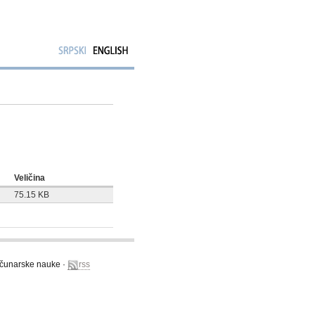
Veličina
75.15 KB
računarske nauke ·
rss