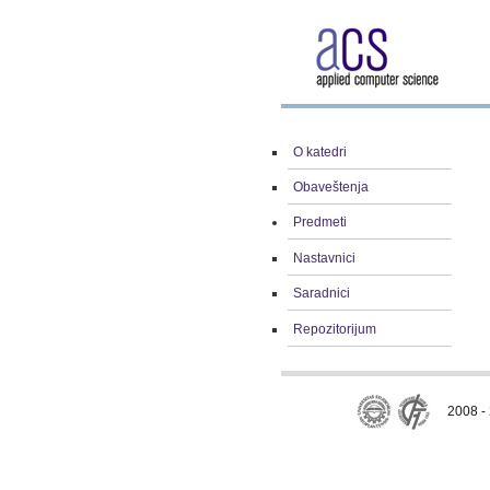
O katedri
Obaveštenja
Predmeti
Nastavnici
Saradnici
Repozitorijum
2008 - 