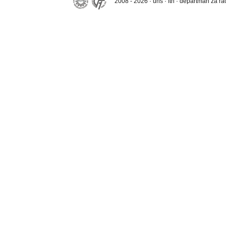
2008 - 2026 · uns · ftn · departman za r