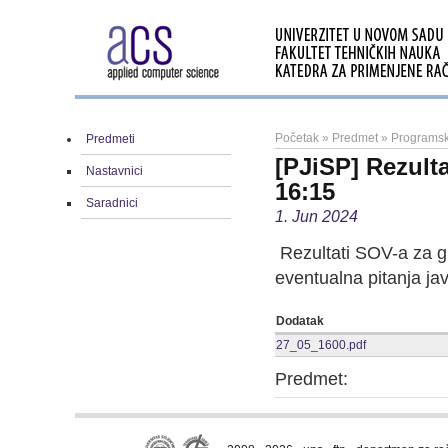
Početak
»
Predmet
»
Programski
Predmeti
[PJiSP] Rezult
Nastavnici
16:15
Saradnici
1. Jun 2024
Rezultati SOV-a za gr
eventualna pitanja jav
Dodatak
27_05_1600.pdf
Predmet: