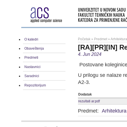
Početak
»
Predmet
»
Arhitektura
O katedri
[RA][PR][IN] R
Obaveštenja
4. Jun 2024
Predmeti
Postovane koleginice 
Nastavnici
U prilogu se nalaze r
Saradnici
A2-3.
Repozitorijum
Dodatak
rezultati ar.pdf
Predmet:
Arhitektura