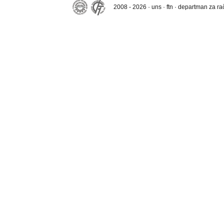
2008 - 2026 · uns · ftn · departman za r