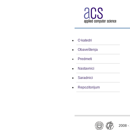
O katedri
Obaveštenja
Predmeti
Nastavnici
Saradnici
Repozitorijum
2008 - 