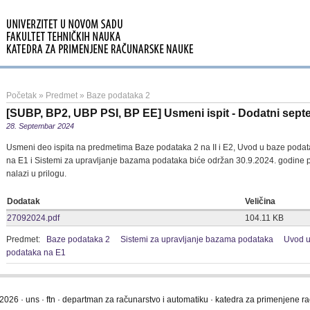
Početak
»
Predmet
»
Baze podataka 2
[SUBP, BP2, UBP PSI, BP EE] Usmeni ispit - Dodatni septe
28. Septembar 2024
Usmeni deo ispita na predmetima Baze podataka 2 na II i E2, Uvod u baze poda
na E1 i Sistemi za upravljanje bazama podataka biće održan 30.9.2024. godine 
nalazi u prilogu.
Dodatak
Veličina
27092024.pdf
104.11 KB
Predmet:
Baze podataka 2
Sistemi za upravljanje bazama podataka
Uvod u
podataka na E1
2026 · uns · ftn · departman za računarstvo i automatiku · katedra za primenjene 