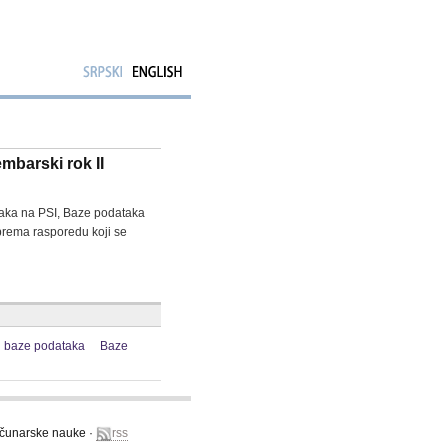
mbarski rok II
taka na PSI, Baze podataka
prema rasporedu koji se
 baze podataka
Baze
računarske nauke ·
rss